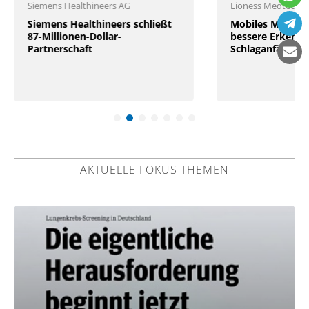
Siemens Healthineers AG
Lioness Medtech A
Siemens Healthineers schließt
Mobiles MRT für
87-Millionen-Dollar-
bessere Erkenn
Partnerschaft
Schlaganfällen
AKTUELLE FOKUS THEMEN