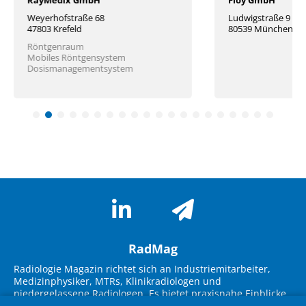
Ludwigstraße 9
Otto-Volger
80539 München
65843 Sulz
Inj
RadMag
Radiologie Magazin richtet sich an Industriemitarbeiter,
Medizinphysiker, MTRs, Klinikradiologen und
niedergelassene Radiologen. Es bietet praxisnahe Einblicke
in neue Technologien, Marktübersichten und innovative