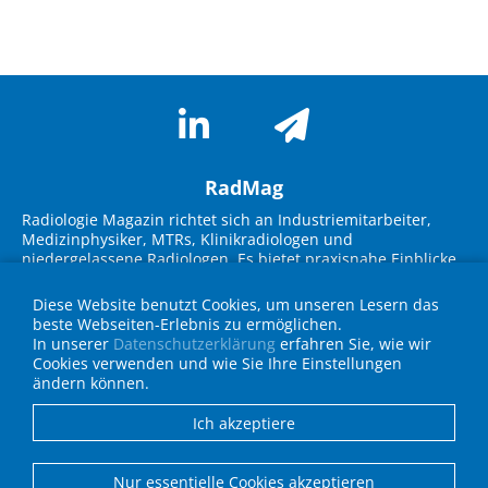
RadMag
Radiologie Magazin richtet sich an Industriemitarbeiter,
Medizinphysiker, MTRs, Klinikradiologen und
niedergelassene Radiologen. Es bietet praxisnahe Einblicke
in neue Technologien, Marktübersichten und innovative
Lösungen. Im Fokus stehen Themen wie KI-Integration,
Diese Website benutzt Cookies, um unseren Lesern das
Workflow-Optimierung, strukturierte Befundung und
beste Webseiten-Erlebnis zu ermöglichen.
Strahlenschutz. Experteninterviews, Fallbeispiele und
In unserer
Datenschutzerklärung
erfahren Sie, wie wir
Geräteübersichten unterstützen die Zielgruppe bei
Cookies verwenden und wie Sie Ihre Einstellungen
Entscheidungen für die Praxis und fördern den
ändern können.
Wissenstransfer über neueste Entwicklungen in Technik
und IT.
Ich akzeptiere
Anbieterverzeichnis
Nur essentielle Cookies akzeptieren