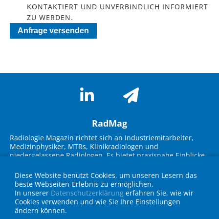
KONTAKTIERT UND UNVERBINDLICH INFORMIERT
ZU WERDEN.
Anfrage versenden
RadMag
Radiologie Magazin richtet sich an Industriemitarbeiter,
Medizinphysiker, MTRs, Klinikradiologen und
niedergelassene Radiologen. Es bietet praxisnahe Einblicke
in neue Technologien, Marktübersichten und innovative
Lösungen. Im Fokus stehen Themen wie KI-Integration,
Diese Website benutzt Cookies, um unseren Lesern das
Workflow-Optimierung, strukturierte Befundung und
beste Webseiten-Erlebnis zu ermöglichen.
Strahlenschutz. Experteninterviews, Fallbeispiele und
In unserer
Datenschutzerklärung
erfahren Sie, wie wir
Geräteübersichten unterstützen die Zielgruppe bei
Cookies verwenden und wie Sie Ihre Einstellungen
Entscheidungen für die Praxis und fördern den
ändern können.
Wissenstransfer über neueste Entwicklungen in Technik