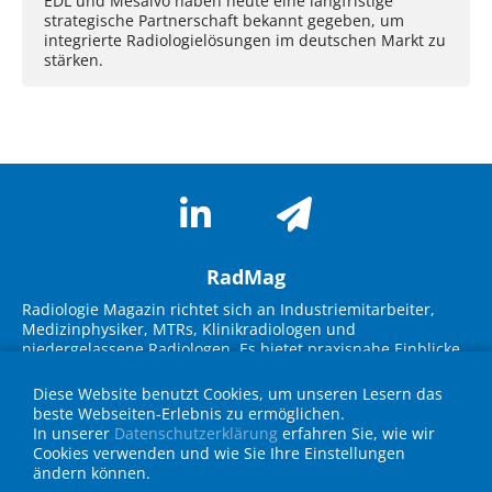
EDL und Mesalvo haben heute eine langfristige
strategische Partnerschaft bekannt gegeben, um
integrierte Radiologielösungen im deutschen Markt zu
stärken.
RadMag
Radiologie Magazin richtet sich an Industriemitarbeiter,
Medizinphysiker, MTRs, Klinikradiologen und
niedergelassene Radiologen. Es bietet praxisnahe Einblicke
in neue Technologien, Marktübersichten und innovative
Lösungen. Im Fokus stehen Themen wie KI-Integration,
Diese Website benutzt Cookies, um unseren Lesern das
Workflow-Optimierung, strukturierte Befundung und
beste Webseiten-Erlebnis zu ermöglichen.
Strahlenschutz. Experteninterviews, Fallbeispiele und
In unserer
Datenschutzerklärung
erfahren Sie, wie wir
Geräteübersichten unterstützen die Zielgruppe bei
Cookies verwenden und wie Sie Ihre Einstellungen
Entscheidungen für die Praxis und fördern den
ändern können.
Wissenstransfer über neueste Entwicklungen in Technik