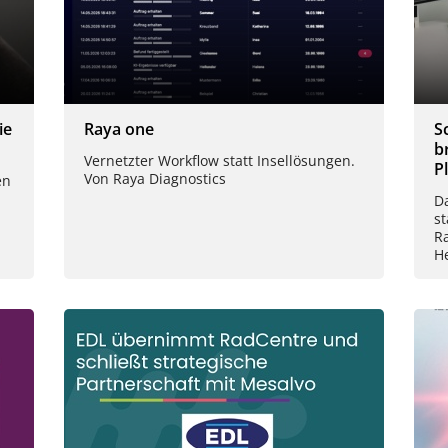
ie
Raya one
S
b
Vernetzter Workflow statt Insellösungen.
P
Von Raya Diagnostics
en
D
st
Ra
H