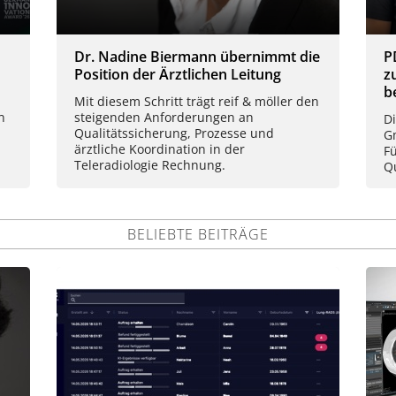
Dr. Nadine Biermann übernimmt die
P
Position der Ärztlichen Leitung
z
b
Mit diesem Schritt trägt reif & möller den
n
steigenden Anforderungen an
D
Qualitätssicherung, Prozesse und
G
ärztliche Koordination in der
F
Teleradiologie Rechnung.
Q
BELIEBTE BEITRÄGE