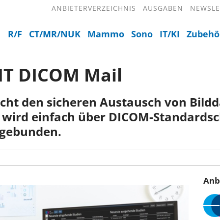
ANBIETERVERZEICHNIS
AUSGABEN
NEWSLE
R/F
CT/MR/NUK
Mammo
Sono
IT/KI
Zubehö
QIT DICOM Mail
ht den sicheren Austausch von Bildda
e wird einfach über DICOM-Standardsch
ngebunden.
Anb