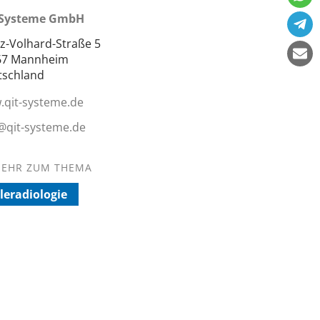
 Systeme GmbH
z-Volhard-Straße 5
67 Mannheim
tschland
qit-systeme.de
@qit-systeme.de
EHR ZUM THEMA
leradiologie