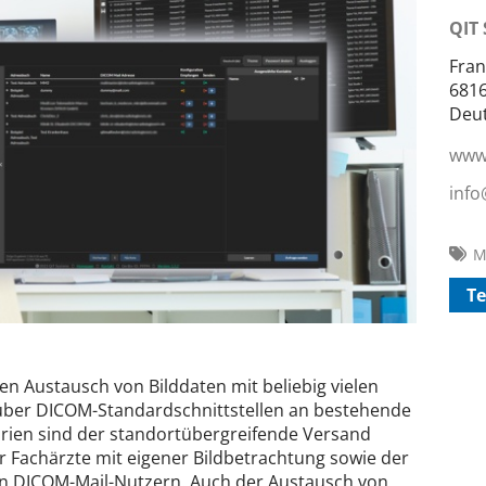
QIT
Fran
681
Deu
www.
info
M
Te
en Austausch von Bilddaten mit beliebig vielen
 über DICOM-Standardschnittstellen an bestehende
ien sind der standortübergreifende Versand
r Fachärzte mit eigener Bildbetrachtung sowie der
n DICOM-Mail-Nutzern. Auch der Austausch von