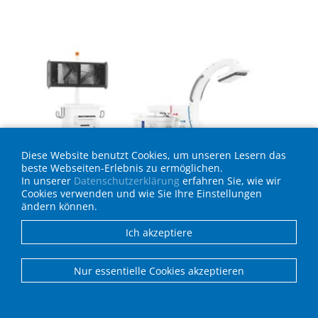
Diese Website benutzt Cookies, um unseren Lesern das
beste Webseiten-Erlebnis zu ermöglichen.
In unserer
Datenschutzerklärung
erfahren Sie, wie wir
Cookies verwenden und wie Sie Ihre Einstellungen
ändern können.
Ich akzeptiere
Philips | Zenition 10 Serie
Der Zenition 10 bietet hochwertige Bildgebung,
Nur essentielle Cookies akzeptieren
hohe Verfügbarkeit und einen effizienten
Arbeitsablauf in einem leistungsstarken,
kompakten Design.