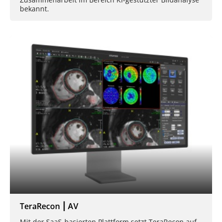
bekannt.
TeraRecon ⎮ AV
Mit der SaaS-basierten Plattform setzt TeraRecon auf