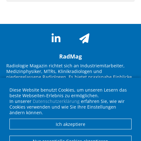
RadMag
Radiologie Magazin richtet sich an Industriemitarbeiter,
Medizinphysiker, MTRs, Klinikradiologen und
niedergelassene Radiologen. Es bietet praxisnahe Einblicke
in neue Technologien, Marktübersichten und innovative
Lösungen. Im Fokus stehen Themen wie KI-Integration,
Diese Website benutzt Cookies, um unseren Lesern das
Workflow-Optimierung, strukturierte Befundung und
beste Webseiten-Erlebnis zu ermöglichen.
Strahlenschutz. Experteninterviews, Fallbeispiele und
In unserer
Datenschutzerklärung
erfahren Sie, wie wir
Geräteübersichten unterstützen die Zielgruppe bei
Cookies verwenden und wie Sie Ihre Einstellungen
Entscheidungen für die Praxis und fördern den
ändern können.
Wissenstransfer über neueste Entwicklungen in Technik
und IT.
Ich akzeptiere
Anbieterverzeichnis