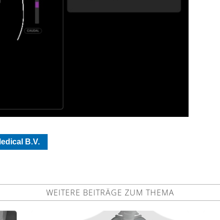
edical B.V.
WEITERE BEITRÄGE ZUM THEMA