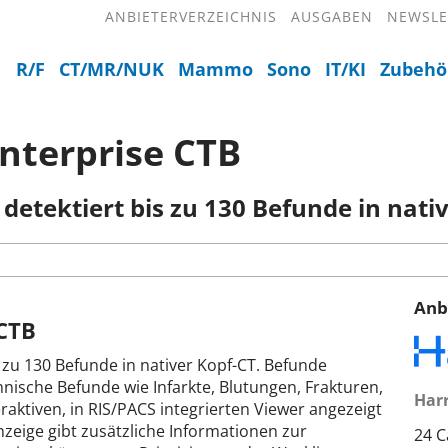
ANBIETERVERZEICHNIS
AUSGABEN
NEWSLE
R/F
CT/MR/NUK
Mammo
Sono
IT/KI
Zubehö
nterprise CTB
detektiert bis zu 130 Befunde in nati
Anb
 CTB
s zu 130 Befunde in nativer Kopf-CT. Befunde
nische Befunde wie Infarkte, Blutungen, Frakturen,
Harr
aktiven, in RIS/PACS integrierten Viewer angezeigt
zeige gibt zusätzliche Informationen zur
24 C