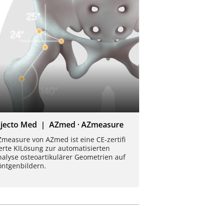
njecto Med | AZmed · AZmeasure
measure von AZmed ist eine CE-zertifi
erte KILösung zur automatisierten
alyse osteoartikulärer Geometrien auf
öntgenbildern.