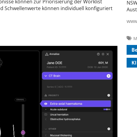
ebnisse können zur Priorisierung der Worklist
NSW
d Schwellenwerte können individuell konfiguriert
Aust
www.
M
B
KI