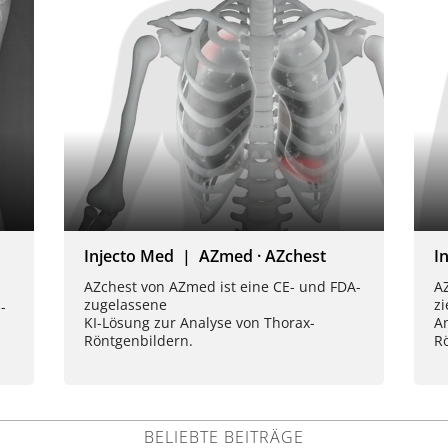
Injecto Med | AZmed · AZchest
I
AZchest von AZmed ist eine CE- und FDA-
AZ
zugelassene
zi
-
KI-Lösung zur Analyse von Thorax-
An
Röntgenbildern.
R
BELIEBTE BEITRÄGE