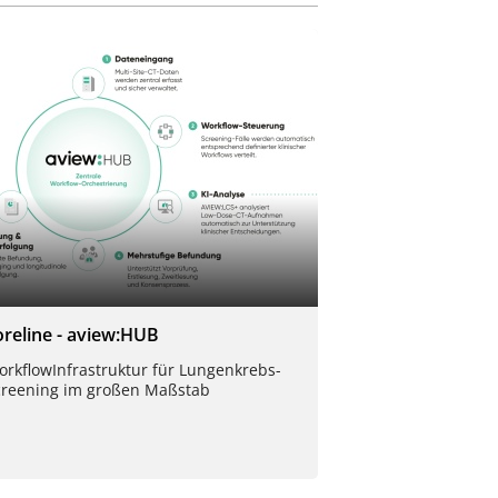
oreline - aview:HUB
rkflow­Infrastruktur für Lungen­krebs-
creening im großen Maßstab