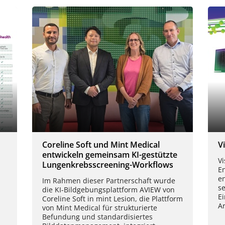
Coreline Soft und Mint Medical
V
entwickeln gemeinsam KI-gestützte
Vi
Lungenkrebsscreening-Workflows
E
en
Im Rahmen dieser Partnerschaft wurde
s
die KI-Bildgebungsplattform AVIEW von
Ei
Coreline Soft in mint Lesion, die Plattform
Ar
von Mint Medical für strukturierte
Befundung und standardisiertes