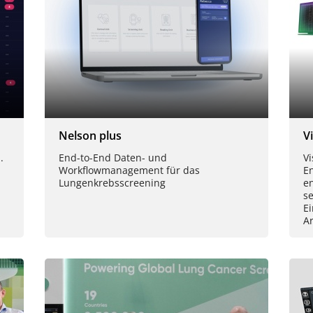
Nelson plus
V
.
End-to-End Daten- und
Vi
Workflowmanagement für das
E
Lungenkrebsscreening
en
s
Ei
Ar