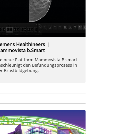
iemens Healthineers |
ammovista b.Smart
ie neue Plattform Mammovista B.smart
eschleunigt den Befundungsprozess in
er Brustbildgebung.