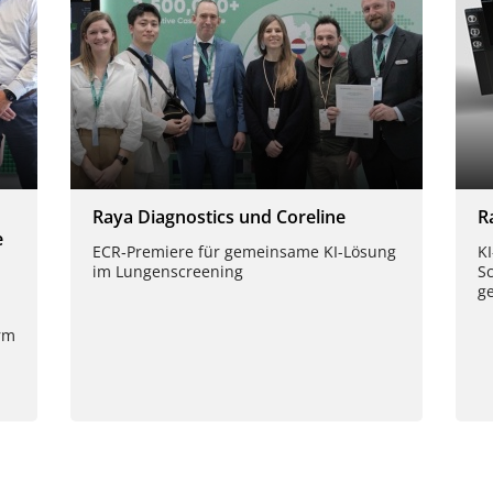
Raya Diagnostics und Coreline
R
e
ECR‑Premiere für gemeinsame KI-Lösung
K
im Lungenscreening
Sc
g
orm