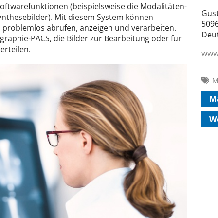
oftwarefunktionen (beispielsweise die Modalitäten-
Gust
nthesebilder). Mit diesem System können
5096
 problemlos abrufen, anzeigen und verarbeiten.
Deu
aphie-PACS, die Bilder zur Bearbeitung oder für
erteilen.
www
M
M
W