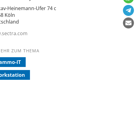
av-Heinemann-Ufer 74 c
8 Köln
tschland
.sectra.com
EHR ZUM THEMA
ammo-IT
orkstation