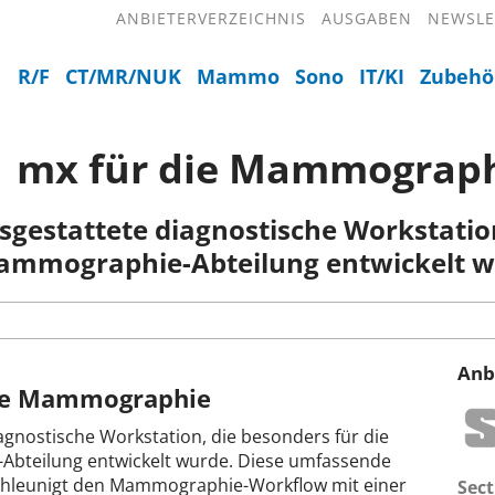
ANBIETERVERZEICHNIS
AUSGABEN
NEWSLE
R/F
CT/MR/NUK
Mammo
Sono
IT/KI
Zubehö
/ mx für die Mammograp
usgestattete diagnostische Workstation
ammographie-Abteilung entwickelt w
Anb
die Mammographie
iagnostische Workstation, die besonders für die
bteilung entwickelt wurde. Diese umfassende
chleunigt den Mammographie-Workflow mit einer
Sect