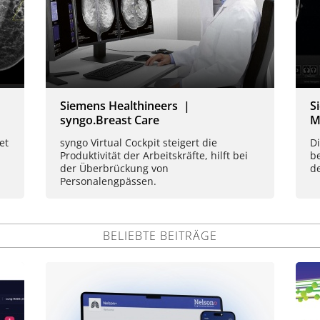
Siemens Healthineers |
S
syngo.Breast Care
M
et
syngo Virtual Cockpit steigert die
D
Produktivität der Arbeitskräfte, hilft bei
b
der Überbrückung von
d
Personalengpässen.
BELIEBTE BEITRÄGE