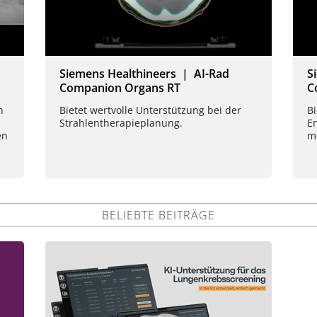
Siemens Healthineers | AI-Rad
S
Companion Organs RT
C
h
Bietet wertvolle Unterstützung bei der
Bi
Strahlentherapieplanung.
E
en
m
BELIEBTE BEITRÄGE