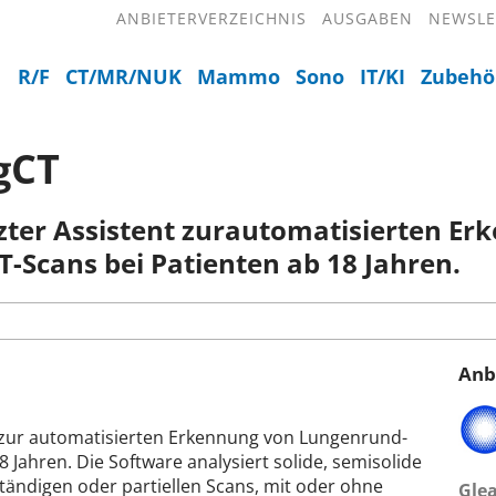
ANBIETERVERZEICHNIS
AUSGABEN
NEWSLE
R/F
CT/MR/NUK
Mammo
Sono
IT/KI
Zubehö
gCT
tzter Assistent zurautomatisierten E
-Scans bei Patienten ab 18 Jahren.
Anb
nt zur automatisierten Erkennung von Lungenrund-
 Jahren. Die Software analysiert solide, semisolide
ändigen oder partiellen Scans, mit oder ohne
Gle