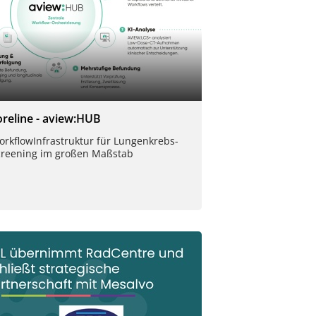
oreline - aview:HUB
rkflow­Infrastruktur für Lungen­krebs-
creening im großen Maßstab