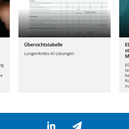
Übersichtstabelle
E
s
Lungenkrebs-KI Lösungen
M
ng
E
la
ue
b
R
zu