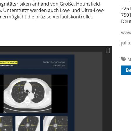
alignitätsrisiken anhand von Größe, Hounsfield-
226 
. Unterstützt werden auch Low- und Ultra-Low-
7501
p ermöglicht die präzise Verlaufskontrolle.
Deu
www.
juli
M
B