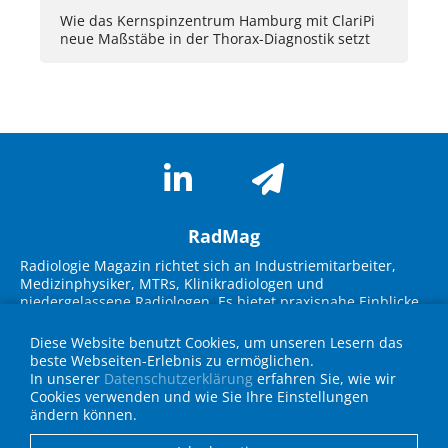
Wie das Kernspinzentrum Hamburg mit ClariPi
neue Maßstäbe in der Thorax-Diagnostik setzt
RadMag
Radiologie Magazin richtet sich an Industriemitarbeiter,
Medizinphysiker, MTRs, Klinikradiologen und
niedergelassene Radiologen. Es bietet praxisnahe Einblicke
in neue Technologien, Marktübersichten und innovative
Lösungen. Im Fokus stehen Themen wie KI-Integration,
Diese Website benutzt Cookies, um unseren Lesern das
Workflow-Optimierung, strukturierte Befundung und
beste Webseiten-Erlebnis zu ermöglichen.
Strahlenschutz. Experteninterviews, Fallbeispiele und
In unserer
Datenschutzerklärung
erfahren Sie, wie wir
Geräteübersichten unterstützen die Zielgruppe bei
Cookies verwenden und wie Sie Ihre Einstellungen
Entscheidungen für die Praxis und fördern den
ändern können.
Wissenstransfer über neueste Entwicklungen in Technik
und IT.