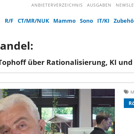
ANBIETERVERZEICHNIS
AUSGABEN
NEWSLE
R/F
CT/MR/NUK
Mammo
Sono
IT/KI
Zubehö
andel:
Tophoff über Rationalisierung, KI un
M
Rö