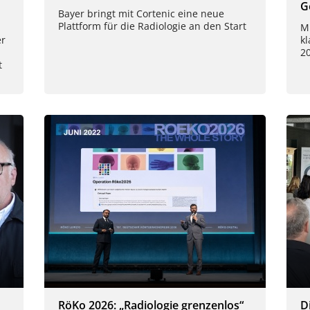
G
Bayer bringt mit Cortenic eine neue
Plattform für die Radiologie an den Start
M
er
kl
2
t
RöKo 2026: „Radiologie grenzenlos“
D