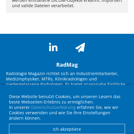
werden enthaltene DICOM-Objekte erkannt, importiert
und valide Dateien verarbeitet.
RadMag
Radiologie Magazin richtet sich an Industriemitarbeiter,
Medizinphysiker, MTRs, Klinikradiologen und
niedergelassene Radiologen. Es bietet praxisnahe Einblicke
in neue Technologien, Marktübersichten und innovative
Lösungen. Im Fokus stehen Themen wie KI-Integration,
Diese Website benutzt Cookies, um unseren Lesern das
Workflow-Optimierung, strukturierte Befundung und
beste Webseiten-Erlebnis zu ermöglichen.
Strahlenschutz. Experteninterviews, Fallbeispiele und
In unserer
Datenschutzerklärung
erfahren Sie, wie wir
Geräteübersichten unterstützen die Zielgruppe bei
Cookies verwenden und wie Sie Ihre Einstellungen
Entscheidungen für die Praxis und fördern den
ändern können.
Wissenstransfer über neueste Entwicklungen in Technik
und IT.
Ich akzeptiere