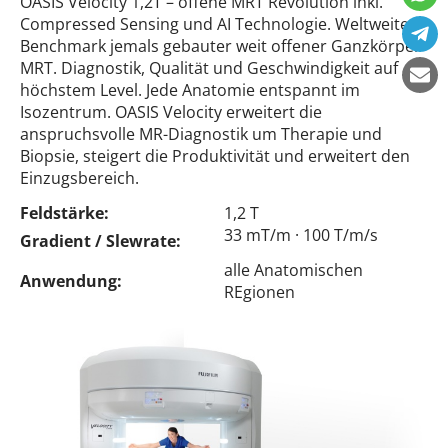
OASIS Velocity 1,2T – offene MRT Revolution inkl.
Compressed Sensing und AI Technologie. Weltweite
Benchmark jemals gebauter weit offener Ganzkörper-
MRT. Diagnostik, Qualität und Geschwindigkeit auf
höchstem Level. Jede Anatomie entspannt im
Isozentrum. OASIS Velocity erweitert die
anspruchsvolle MR-Diagnostik um Therapie und
Biopsie, steigert die Produktivität und erweitert den
Einzugsbereich.
Feldstärke:
1,2 T
33 mT/m · 100 T/m/s
Gradient / Slewrate:
alle Anatomischen
Anwendung:
REgionen