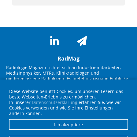
RadMag
Radiologie Magazin richtet sich an Industriemitarbeiter,
Medizinphysiker, MTRs, Klinikradiologen und
niedergelassene Radiologen. Es bietet praxisnahe Einblicke
in neue Technologien, Marktübersichten und innovative
Lösungen. Im Fokus stehen Themen wie KI-Integration,
Diese Website benutzt Cookies, um unseren Lesern das
Workflow-Optimierung, strukturierte Befundung und
beste Webseiten-Erlebnis zu ermöglichen.
Strahlenschutz. Experteninterviews, Fallbeispiele und
In unserer
Datenschutzerklärung
erfahren Sie, wie wir
Geräteübersichten unterstützen die Zielgruppe bei
Cookies verwenden und wie Sie Ihre Einstellungen
Entscheidungen für die Praxis und fördern den
ändern können.
Wissenstransfer über neueste Entwicklungen in Technik
und IT.
Ich akzeptiere