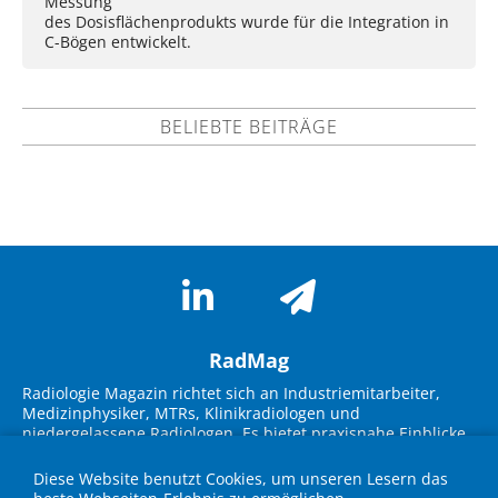
Messung
des Dosisflächenprodukts wurde für die Integration in
C-Bögen entwickelt.
BELIEBTE BEITRÄGE
RadMag
Radiologie Magazin richtet sich an Industriemitarbeiter,
Medizinphysiker, MTRs, Klinikradiologen und
niedergelassene Radiologen. Es bietet praxisnahe Einblicke
in neue Technologien, Marktübersichten und innovative
Lösungen. Im Fokus stehen Themen wie KI-Integration,
Diese Website benutzt Cookies, um unseren Lesern das
Workflow-Optimierung, strukturierte Befundung und