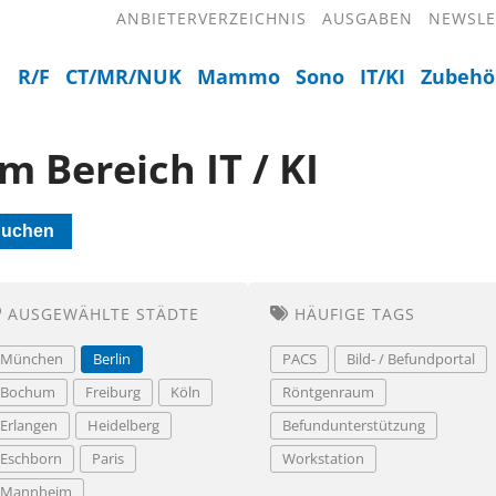
ANBIETERVERZEICHNIS
AUSGABEN
NEWSLE
R/F
CT/MR/NUK
Mammo
Sono
IT/KI
Zubehö
m Bereich IT / KI
uchen
AUSGEWÄHLTE STÄDTE
HÄUFIGE TAGS
München
Berlin
PACS
Bild- / Befundportal
Bochum
Freiburg
Köln
Röntgenraum
Erlangen
Heidelberg
Befundunterstützung
Eschborn
Paris
Workstation
Mannheim