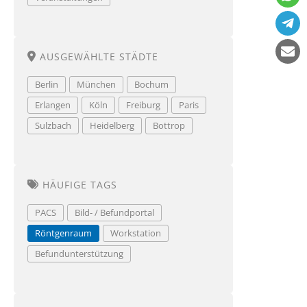
AUSGEWÄHLTE STÄDTE
Berlin
München
Bochum
Erlangen
Köln
Freiburg
Paris
Sulzbach
Heidelberg
Bottrop
HÄUFIGE TAGS
PACS
Bild- / Befundportal
Röntgenraum
Workstation
Befundunterstützung