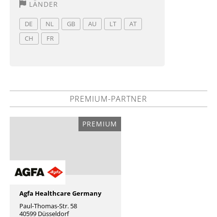
LÄNDER
DE
NL
GB
AU
LT
AT
CH
FR
PREMIUM-PARTNER
PREMIUM
Agfa Healthcare Germany
Paul-Thomas-Str. 58
40599 Düsseldorf