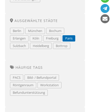
AUSGEWÄHLTE STÄDTE
Berlin
München
Bochum
Erlangen
Köln
Freiburg
Paris
Sulzbach
Heidelberg
Bottrop
HÄUFIGE TAGS
PACS
Bild- / Befundportal
Röntgenraum
Workstation
Befundunterstützung