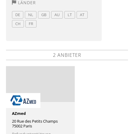
LÄNDER
DE
NL
GB
AU
LT
AT
CH
FR
2 ANBIETER
AZmed
20 Rue des Petits Champs
75002 Paris
Befundunterstützung