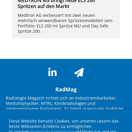
MEDTRON AG bringt neue ELS 200
Spritzen auf den Markt
Medtron AG verbessert mit zwei neuen
mehrfach verwendbaren Spritzenmodellen sein
Portfolio: ELS 200 ml Spritze MU und Day Safe
Spritze 200.
RadMag
Radiologie Magazin richtet sich an Industriemitarbeiter,
Medizinphysiker, MTRs, Klinikradiologen und
niedergelassene Radiologen. Es bietet praxisnahe Einblicke
in neue Technologien, Marktübersichten und innovative
Lösungen. Im Fokus stehen Themen wie KI-Integration,
Diese Website benutzt Cookies, um unseren Lesern das
Workflow-Optimierung, strukturierte Befundung und
beste Webseiten-Erlebnis zu ermöglichen.
Strahlenschutz. Experteninterviews, Fallbeispiele und
In unserer
Datenschutzerklärung
erfahren Sie, wie wir