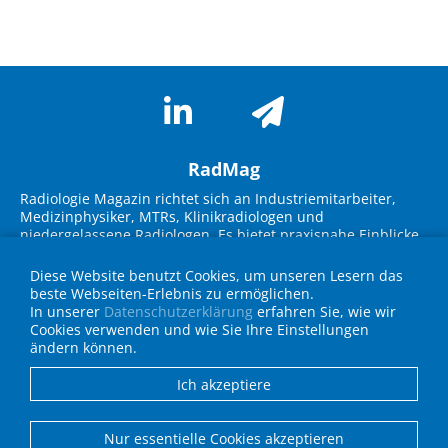
RadMag
Radiologie Magazin richtet sich an Industriemitarbeiter,
Medizinphysiker, MTRs, Klinikradiologen und
niedergelassene Radiologen. Es bietet praxisnahe Einblicke
in neue Technologien, Marktübersichten und innovative
Lösungen. Im Fokus stehen Themen wie KI-Integration,
Diese Website benutzt Cookies, um unseren Lesern das
Workflow-Optimierung, strukturierte Befundung und
beste Webseiten-Erlebnis zu ermöglichen.
Strahlenschutz. Experteninterviews, Fallbeispiele und
In unserer
Datenschutzerklärung
erfahren Sie, wie wir
Geräteübersichten unterstützen die Zielgruppe bei
Cookies verwenden und wie Sie Ihre Einstellungen
Entscheidungen für die Praxis und fördern den
ändern können.
Wissenstransfer über neueste Entwicklungen in Technik
und IT.
Ich akzeptiere
Anbieterverzeichnis
Nur essentielle Cookies akzeptieren