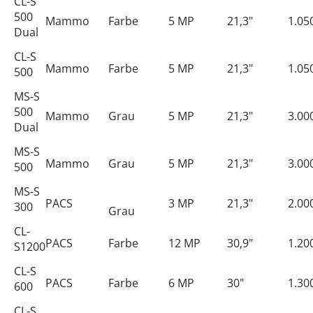
CL-S
500
Mammo
Farbe
5 MP
21,3"
1.05
Dual
CL-S
Mammo
Farbe
5 MP
21,3"
1.05
500
MS-S
500
Mammo
Grau
5 MP
21,3"
3.00
Dual
MS-S
Mammo
Grau
5 MP
21,3"
3.00
500
MS-S
PACS
3 MP
21,3"
2.00
300
Grau
CL-
PACS
Farbe
12 MP
30,9"
1.20
S1200
CL-S
PACS
Farbe
6 MP
30"
1.30
600
CL-S