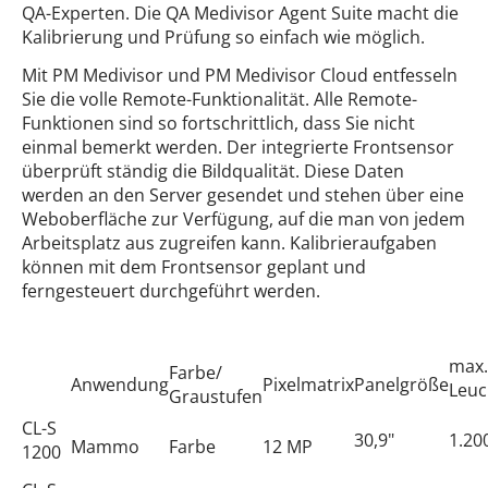
QA-Experten. Die QA Medivisor Agent Suite macht die
Kalibrierung und Prüfung so einfach wie möglich.
Mit PM Medivisor und PM Medivisor Cloud entfesseln
Sie die volle Remote-Funktionalität. Alle Remote-
Funktionen sind so fortschrittlich, dass Sie nicht
einmal bemerkt werden. Der integrierte Frontsensor
überprüft ständig die Bildqualität. Diese Daten
werden an den Server gesendet und stehen über eine
Weboberfläche zur Verfügung, auf die man von jedem
Arbeitsplatz aus zugreifen kann. Kalibrieraufgaben
können mit dem Frontsensor geplant und
ferngesteuert durchgeführt werden.
max.
Farbe/
Anwendung
Pixelmatrix
Panelgröße
Leuc
Graustufen
CL-S
30,9"
1.20
Mammo
Farbe
12 MP
1200