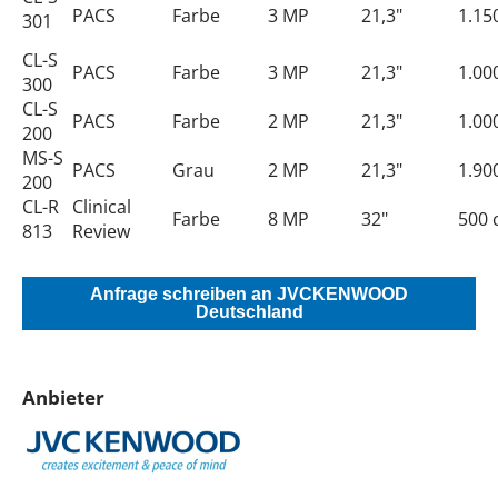
PACS
Farbe
3 MP
21,3"
1.15
301
CL-S
PACS
Farbe
3 MP
21,3"
1.00
300
CL-S
PACS
Farbe
2 MP
21,3"
1.00
200
MS-S
PACS
Grau
2 MP
21,3"
1.90
200
CL-R
Clinical
Farbe
8 MP
32"
500 
813
Review
Anfrage schreiben an JVCKENWOOD
Deutschland
Anbieter