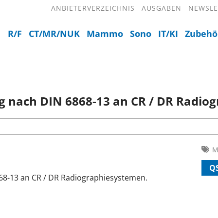
ANBIETERVERZEICHNIS
AUSGABEN
NEWSLE
R/F
CT/MR/NUK
Mammo
Sono
IT/KI
Zubehö
g nach DIN 6868-13 an CR / DR Radio
M
QS
68-13 an CR / DR Radiographiesystemen.