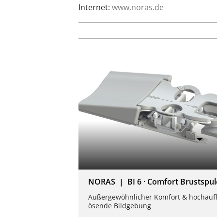
Internet:
www.noras.de
NORAS | BI 6 · Comfort Brustspul
Außergewöhnlicher Komfort & hochaufl
ösende Bildgebung