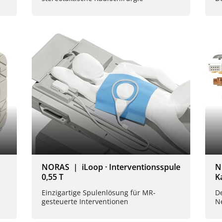
NORAS | iLoop · Interventionsspule
N
0,55 T
K
Einzigartige Spulenlösung für MR-
De
gesteuerte Interventionen
N