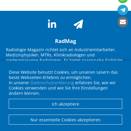
RadMag
Radiologie Magazin richtet sich an Industriemitarbeiter,
Medizinphysiker, MTRs, Klinikradiologen und
niedergelassene Radiologen. Es bietet praxisnahe Einblicke
in neue Technologien, Marktübersichten und innovative
Lösungen. Im Fokus stehen Themen wie KI-Integration,
Diese Website benutzt Cookies, um unseren Lesern das
Workflow-Optimierung, strukturierte Befundung und
beste Webseiten-Erlebnis zu ermöglichen.
Strahlenschutz. Experteninterviews, Fallbeispiele und
In unserer
Datenschutzerklärung
erfahren Sie, wie wir
Geräteübersichten unterstützen die Zielgruppe bei
Cookies verwenden und wie Sie Ihre Einstellungen
Entscheidungen für die Praxis und fördern den
ändern können.
Wissenstransfer über neueste Entwicklungen in Technik
und IT.
Ich akzeptiere
Anbieterverzeichnis
Nur essentielle Cookies akzeptieren
Unternehmen eintragen
Mediadaten