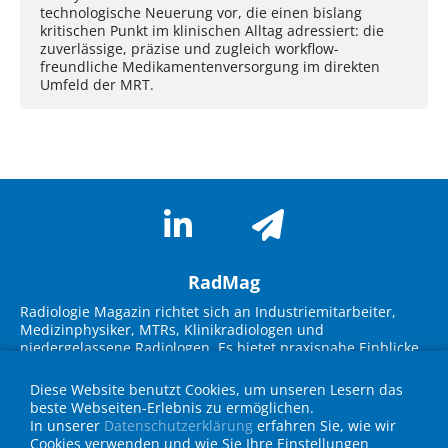
technologische Neuerung vor, die einen bislang
kritischen Punkt im klinischen Alltag adressiert: die
zuverlässige, präzise und zugleich workflow-
freundliche Medikamentenversorgung im direkten
Umfeld der MRT.
RadMag
Radiologie Magazin richtet sich an Industriemitarbeiter,
Medizinphysiker, MTRs, Klinikradiologen und
niedergelassene Radiologen. Es bietet praxisnahe Einblicke
in neue Technologien, Marktübersichten und innovative
Lösungen. Im Fokus stehen Themen wie KI-Integration,
Diese Website benutzt Cookies, um unseren Lesern das
Workflow-Optimierung, strukturierte Befundung und
beste Webseiten-Erlebnis zu ermöglichen.
Strahlenschutz. Experteninterviews, Fallbeispiele und
In unserer
Datenschutzerklärung
erfahren Sie, wie wir
Geräteübersichten unterstützen die Zielgruppe bei
Cookies verwenden und wie Sie Ihre Einstellungen