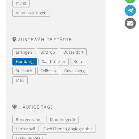
IT / KI
Veranstaltungen
AUSGEWÄHLTE STÄDTE
Erlangen
Bottrop
Düsseldorf
Hamburg
Saarbrücken
Köln
Sulzbach
Fellbach
Gevelsberg
Marl
HÄUFIGE TAGS
Röntgenraum
Mammogerät
Ultraschall
Zwei-Ebenen Angiographie
Dual-Source CT