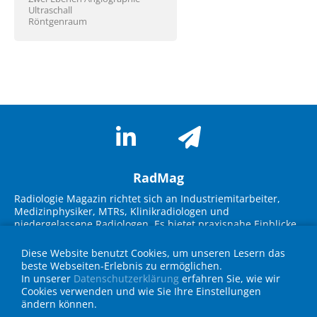
Ultraschall
Röntgenraum
RadMag
Radiologie Magazin richtet sich an Industriemitarbeiter,
Medizinphysiker, MTRs, Klinikradiologen und
niedergelassene Radiologen. Es bietet praxisnahe Einblicke
in neue Technologien, Marktübersichten und innovative
Lösungen. Im Fokus stehen Themen wie KI-Integration,
Diese Website benutzt Cookies, um unseren Lesern das
Workflow-Optimierung, strukturierte Befundung und
beste Webseiten-Erlebnis zu ermöglichen.
Strahlenschutz. Experteninterviews, Fallbeispiele und
In unserer
Datenschutzerklärung
erfahren Sie, wie wir
Geräteübersichten unterstützen die Zielgruppe bei
Cookies verwenden und wie Sie Ihre Einstellungen
Entscheidungen für die Praxis und fördern den
ändern können.
Wissenstransfer über neueste Entwicklungen in Technik