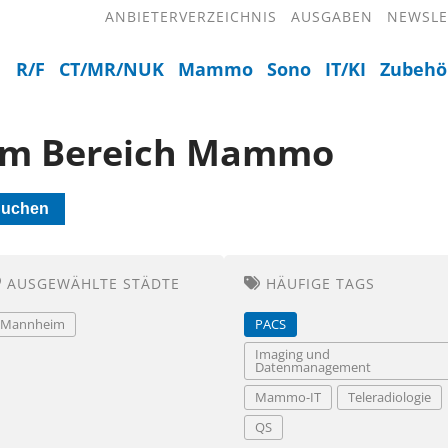
ANBIETERVERZEICHNIS
AUSGABEN
NEWSLE
R/F
CT/MR/NUK
Mammo
Sono
IT/KI
Zubehö
dem Bereich Mammo
uchen
AUSGEWÄHLTE STÄDTE
HÄUFIGE TAGS
Mannheim
PACS
Imaging und
Datenmanagement
Mammo-IT
Teleradiologie
QS