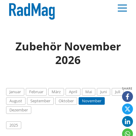
Zubehör November
2026
Januar
Februar
März
April
Mai
Juni
Juli
August
September
Oktober
November
Dezember
2025