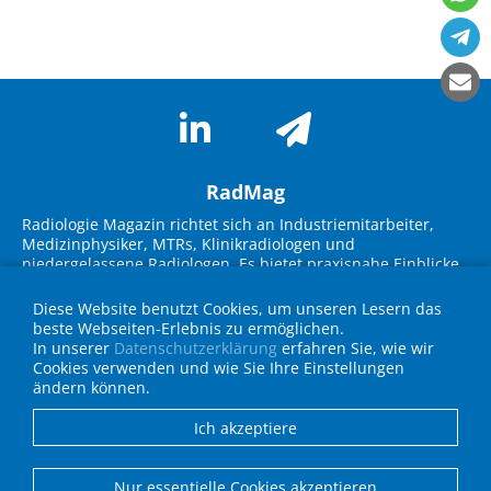
RadMag
Radiologie Magazin richtet sich an Industriemitarbeiter,
Medizinphysiker, MTRs, Klinikradiologen und
niedergelassene Radiologen. Es bietet praxisnahe Einblicke
in neue Technologien, Marktübersichten und innovative
Lösungen. Im Fokus stehen Themen wie KI-Integration,
Diese Website benutzt Cookies, um unseren Lesern das
Workflow-Optimierung, strukturierte Befundung und
beste Webseiten-Erlebnis zu ermöglichen.
Strahlenschutz. Experteninterviews, Fallbeispiele und
In unserer
Datenschutzerklärung
erfahren Sie, wie wir
Geräteübersichten unterstützen die Zielgruppe bei
Cookies verwenden und wie Sie Ihre Einstellungen
Entscheidungen für die Praxis und fördern den
ändern können.
Wissenstransfer über neueste Entwicklungen in Technik
und IT.
Ich akzeptiere
Anbieterverzeichnis
Nur essentielle Cookies akzeptieren